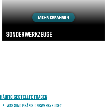
MEHR ERFAHREN
SONDER­WERKZEUGE
HÄUFIG GESTELLTE FRAGEN
Was sind Präzisionswerkzeuge?