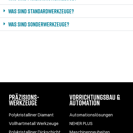
Was sind Standardwerkzeuge?
Was sind Sonderwerkzeuge?
PRÄZISIONS­
VORRICHTUNGSBAU &
WERKZEUGE
AUTOMATION
Polykristalliner Diamant
Automations­lösungen
Vollhartmetall Werkzeuge
NEHER PLUS
Polykristalliner Dickschicht
Maschinen­neuheiten